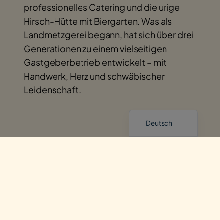
professionelles Catering und die urige
Hirsch-Hütte mit Biergarten. Was als
Landmetzgerei begann, hat sich über drei
Generationen zu einem vielseitigen
Gastgeberbetrieb entwickelt – mit
Handwerk, Herz und schwäbischer
Leidenschaft.
English (UK)
Deutsch
Unsere Hausspezialitäten