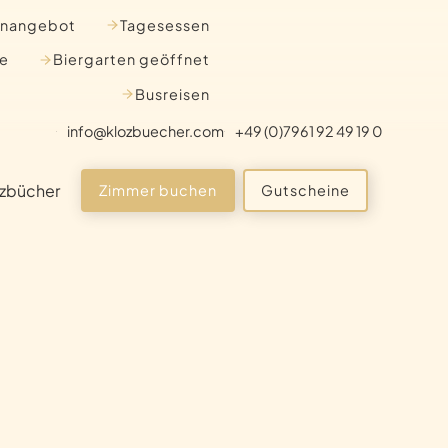
nangebot
Tagesessen
te
Biergarten geöffnet
Busreisen
info@klozbuecher.com
+49 (0)7961 92 49 19 0
ozbücher
Zimmer buchen
Gutscheine