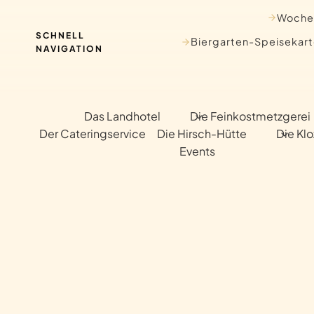
Zum
Woche
Inhalt
SCHNELL
Biergarten-Speisekar
springen
NAVIGATION
Das Landhotel
Die Feinkostmetzgerei
Der Cateringservice
Die Hirsch-Hütte
Die Kl
Events