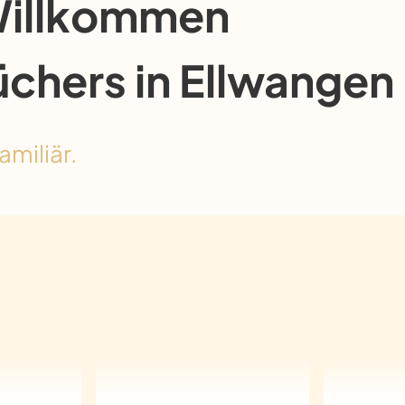
Willkommen
üchers in Ellwangen
amiliär.